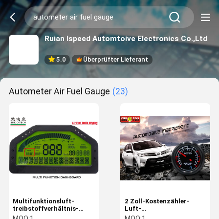
Ruian Ispeed Automtoive Electronics Co.,Ltd
5.0
Überprüfter Lieferant
Autometer Air Fuel Gauge
(23)
Multifunktionsluft-
2 Zoll-Kostenzähler-
treibstoffverhältnis-
Luft-
Meter-Grün-
Treibstoffverhältnis-
MOQ:
1
MOQ:
1