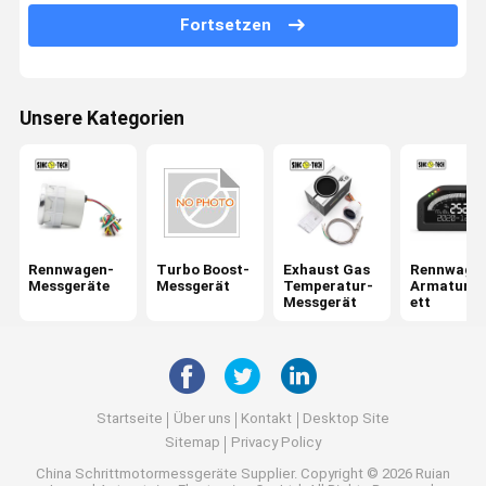
Elektrische Öldruckanzeige
Fortsetzen
Öltemperaturanzeige
Auto-Digital-Spannungsmesser
Unsere Kategorien
Kühlwasseranzeige
digitales U-/minmessgerät
Luft-Treibstoffverhältnis-Meter
Rennwagen-
Turbo Boost-
Exhaust Gas
Rennwage
Messgeräte
Messgerät
Temperatur-
Armaturen
Messgerät
ett
Startseite
Über uns
Kontakt
Desktop Site
Sitemap
Privacy Policy
China Schrittmotormessgeräte Supplier.
Copyright © 2026 Ruian