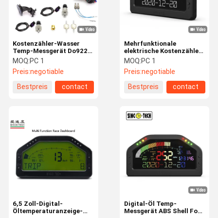
Kostenzähler-Wasser
Mehrfunktionale
Temp-Messgerät Do922
elektrische Kostenzähler-
des LCD-Bildschirm-12V
Öldruckanzeige mit dem
MOQ:
PC 1
MOQ:
PC 1
ABS Shell Automotive Oil
6,5 Zoll-LCD-Bildschirm
Preis:
negotiable
Preis:
negotiable
Pressure Gauge
Bestpreis
contact
Bestpreis
contact
Haus
Produkte
Über Uns
Fabrik-
Ausflug
6,5 Zoll-Digital-
Digital-Öl Temp-
Öltemperaturanzeige-
Messgerät ABS Shell Fors