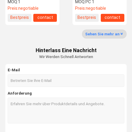
Geschirr, das
12v des Kostenzähler-
MOQ:
1
MOQ:
PC 1
Kombinations-
Do922 Fahrzeuge
Preis:
negotiable
Preis:
negotiable
Rennarmaturenbrett
verdrahtet
Bestpreis
contact
Bestpreis
contact
Qualitätskon
Treten Sie
Nachrichten
Fälle
Trolle
Mit Uns In
Verbindung
Sehen Sie mehr an
Hinterlass Eine Nachricht
Wir Werden Schnell Antworten
Fordern Sie
E-Mail
Ein Zitat
Rennwagen-Messgeräte
Anforderung
Turbo Boost-Messgerät
Exhaust Gas Temperatur-Messgerät
Rennwagen-Armaturenbrett