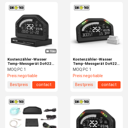
Kostenzähler-Wasser
Kostenzähler-Wasser
Temp-Messgerät Do922
Temp-Messgerät Do922
des LCD-Bildschirm-12V
des LCD-Bildschirm-12V
MOQ:
PC 1
MOQ:
PC 1
ABS Shell
ABS Shell Car Rpm Meter
Preis:
negotiable
Preis:
negotiable
Bestpreis
contact
Bestpreis
contact