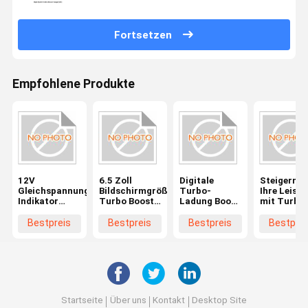
Fortsetzen
Empfohlene Produkte
12V
6.5 Zoll
Digitale
Steigern S
Gleichspannungsgeschwindigkeitsverstärker
Bildschirmgröße
Turbo-
Ihre Leist
Indikator
Turbo Boost
Ladung Boost
mit Turbo
Messgerät
Gauge für
Gauge Die
Boost Gau
Effizienzsteigerung
Universalfahrzeuge
perfekte
LCD Displa
Bestpreis
Bestpreis
Bestpreis
Bestprei
für
und Leistung
Mischung aus
6,5 Zoll
Kundenanforderungen
Leistung und
Bildschir
Technologie
Startseite
Über uns
Kontakt
Desktop Site