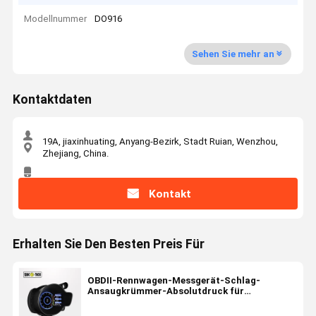
Modellnummer
DO916
Sehen Sie mehr an
Kontaktdaten
19A, jiaxinhuating, Anyang-Bezirk, Stadt Ruian, Wenzhou,
Zhejiang, China.
Kontakt
Erhalten Sie Den Besten Preis Für
OBDII-Rennwagen-Messgerät-Schlag-
Ansaugkrümmer-Absolutdruck für
Digitalanzeigen-Ausrüstung