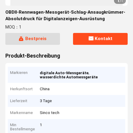
1
/
1
OBDII-Rennwagen-Messgerät-Schlag-Ansaugkrümmer-
Absolutdruck für Digitalanzeigen-Ausrüstung
MOQ：1
Bestpreis
Kontakt
Produkt-Beschreibung
Markieren
,
digitale Auto-Messgeräte
wasserdichte Automessgeräte
Herkunftsort
China
Lieferzeit
3 Tage
Markenname
Sinco tech
Min
1
Bestellmenge