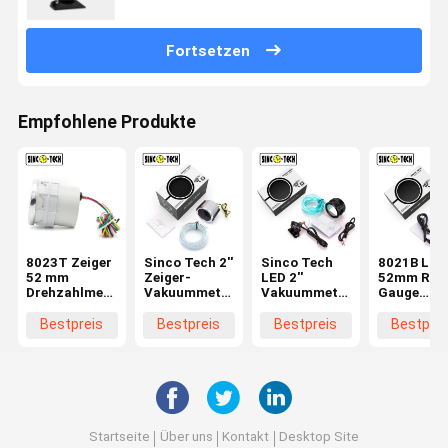
Fortsetzen
Empfohlene Produkte
8023T Zeiger
Sinco Tech 2''
Sinco Tech
8021B LED
52 mm
Zeiger-
LED 2''
52mm R.P.
Drehzahlmesser
Vakuummeter
Vakuummeter
Gauge
Tachometer
6143T Auto
Bar Turbo
Tachomet
Sinco Tech
Mobile Car
Meter 6113B
Auto Mobil
Bestpreis
Bestpreis
Bestpreis
Bestprei
Auto Mobile
Auto Mobile
Led Displa
LED-Anzeige
LED Display
Tachomet
Tachometer
Startseite
Über uns
Kontakt
Desktop Site