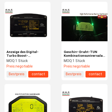
Anzeige des Digital-
Geschirr-Draht-TUN
Turbo Boost-
Kombinationsuniversalauftri
Messgerät-/ZD des
Messgerät/10 in 1
MOQ:
1 Stück
MOQ:
1 Stück
Messgerät-OLED mit
Auftriebs-Messgerät 908
Preis:
negotiable
Preis:
negotiable
Auftriebs-Sensoren
Bestpreis
contact
Bestpreis
contact