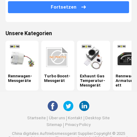
Elektrische Öldruckanzeige
Fortsetzen
Öltemperaturanzeige
Auto-Digital-Spannungsmesser
Unsere Kategorien
Kühlwasseranzeige
digitales U-/minmessgerät
Luft-Treibstoffverhältnis-Meter
Rennwagen-
Turbo Boost-
Exhaust Gas
Rennwage
Messgeräte
Messgerät
Temperatur-
Armaturen
Messgerät
ett
Startseite
Über uns
Kontakt
Desktop Site
Sitemap
Privacy Policy
China digitales Auftriebsmessgerät
Supplier.Copyright © 2025