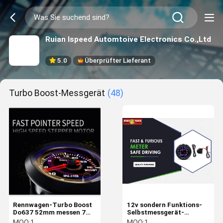
Ruian Ispeed Automtoive Electronics Co.,Ltd
5.0
Überprüfter Lieferant
Turbo Boost-Messgerät
(48)
Rennwagen-Turbo Boost
12v sondern Funktions-
Do637 52mm messen 7
Selbstmessgerät-
Farb-Turbo-Sensor-
Auftriebs-
MOQ:
1
MOQ:
1