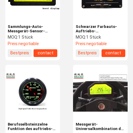
Sammlungs-Auto-
Schwarzer Farbauto-
Messgerät-Sensor-
Auftriebs-
Ausrüstungs-LCD-
Messgerät-/des Turbo
MOQ:
1 Stück
MOQ:
1 Stück
Bildschirm DO904II 9000
Boost-Meter-OLED
Preis:
negotiable
Preis:
negotiable
mit geführter
Schirm für Autos TUN
Licht-/Summer-Warnung
907
Bestpreis
contact
Bestpreis
contact
Haus
Produkte
Über Uns
Fabrik-
Ausflug
Berufsselbsteinzelne
Messgerät-
Funktion des auftriebs-
Universalkombination des