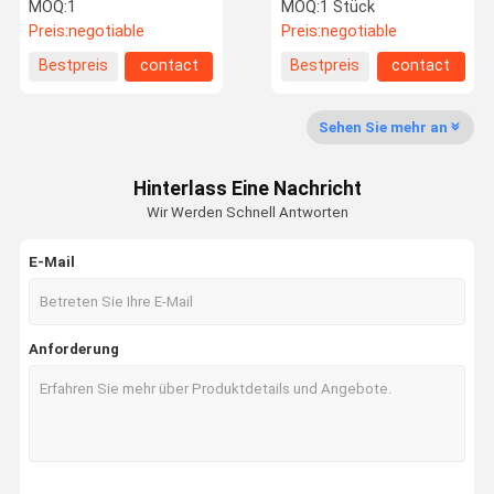
Messgerät-6341 mit
Turbo Boost-12v -1 bis 3
MOQ:
1
MOQ:
1 Stück
Schrittmotor
Schwarzes Shell färben
Preis:
negotiable
Preis:
negotiable
der Stangen-DO904II
Bestpreis
contact
Bestpreis
contact
Qualitätskon
Treten Sie
Nachrichten
Fälle
Trolle
Mit Uns In
Verbindung
Sehen Sie mehr an
Hinterlass Eine Nachricht
Wir Werden Schnell Antworten
Fordern Sie
E-Mail
Ein Zitat
Rennwagen-Messgeräte
Anforderung
Turbo Boost-Messgerät
Exhaust Gas Temperatur-Messgerät
Rennwagen-Armaturenbrett